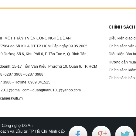
CHÍNH SÁCH
HH MỘT THÀNH VIÊN CÔNG NGHỆ ĐỀ AN
Điều kiện giao 
7564 do Sở KH & ĐT TP. HCM Cấp ngày 09.05.2005
Chính sách vận
19 Đường Số 6, Khu Phố 6, P. Tân Tạo A, Q. Bình Tân,
Điều kiện Bảo h
Hướng dẫn mua 
 doanh: 15-17 Trần Văn Kiểu, Phường 10, Quận 6, TP. HCM
Chính sách kiểm 
028) 6287 3968 - 6287 3988
Chính sách bảo 
87 3988 - Hotline: 0989 041525
dol2011@gmail.com - quangtuan0101@yahoo.com
camerawifi.vn
 Công nghệ Đề An
oạch và Đầu tư TP Hồ Chí Minh cấp