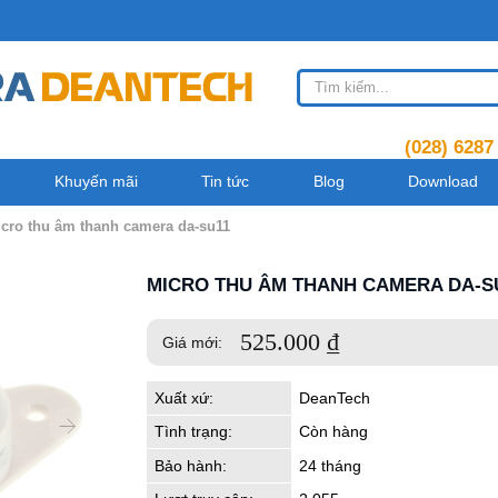
(028) 6287
Khuyến mãi
Tin tức
Blog
Download
micro thu âm thanh camera da-su11
MICRO THU ÂM THANH CAMERA DA-S
525.000
₫
Giá mới:
Xuất xứ:
DeanTech
Tình trạng:
Còn hàng
Bảo hành:
24 tháng