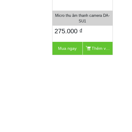
Micro thu âm thanh camera DA-
SU1
275.000 ₫
Mua ngay
Thêm vào giỏ