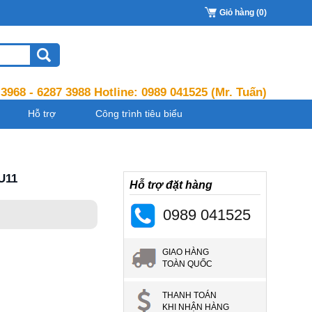
Giỏ hàng (0)
 3968 - 6287 3988 Hotline:
0989 041525
(Mr. Tuấn)
Hỗ trợ
Công trình tiêu biểu
U11
Hỗ trợ đặt hàng
0989 041525
GIAO HÀNG
TOÀN QUỐC
THANH TOÁN
KHI NHẬN HÀNG