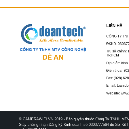
LIÊN HỆ
CÔNG TY TN
ĐKKD: 030377
Trụ sở chính: 
TP.HCM
Địa điểm kinh
Điện thoại: (
Fax: (028) 62
Email: tuani
Website: www.
© CAMERAWIFI.VN 2019 - Bản quyền thuộc Công Ty TNHH MTV
Giấy chứng nhận Đăng ký Kinh doanh số 0303777564 do Sở Kế h