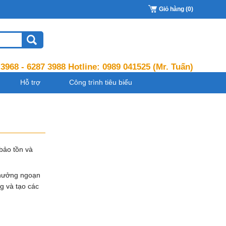
Giỏ hàng (0)
 3968 - 6287 3988 Hotline:
0989 041525
(Mr. Tuấn)
Hỗ trợ
Công trình tiêu biểu
bảo tồn và
 thưởng ngoạn
ng và tạo các