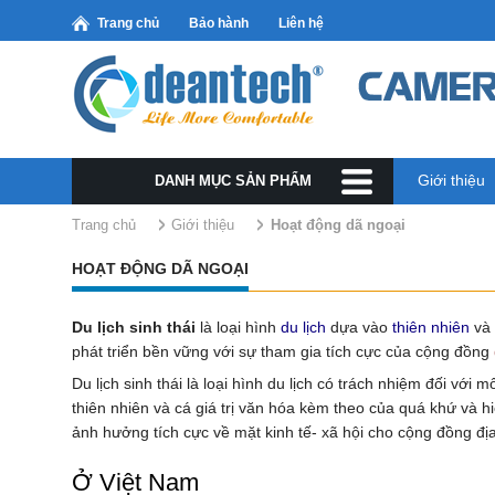
Trang chủ
Bảo hành
Liên hệ
Giới thiệu
DANH MỤC SẢN PHẨM
Trang chủ
Giới thiệu
hoạt động dã ngoại
HOẠT ĐỘNG DÃ NGOẠI
Du lịch sinh thái
là loại hình
du lịch
dựa vào
thiên nhiên
và 
phát triển bền vững với sự tham gia tích cực của cộng đồng
Du lịch sinh thái là loại hình du lịch có trách nhiệm đối vớ
thiên nhiên và cá giá trị văn hóa kèm theo của quá khứ và hi
ảnh hưởng tích cực về mặt kinh tế- xã hội cho cộng đồng đ
Ở Việt Nam