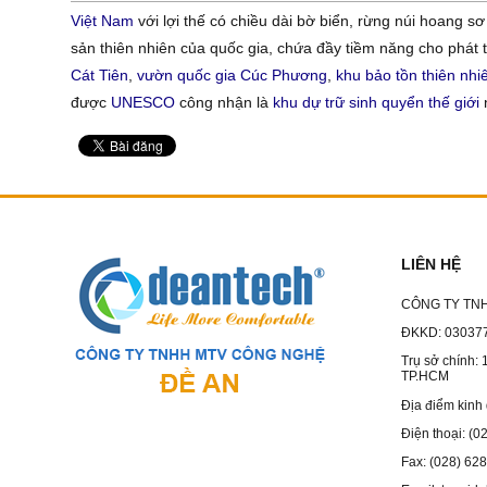
Việt Nam
với lợi thế có chiều dài bờ biển, rừng núi hoang s
sản thiên nhiên của quốc gia, chứa đầy tiềm năng cho phát tr
Cát Tiên
,
vườn quốc gia Cúc Phương
,
khu bảo tồn thiên nh
được
UNESCO
công nhận là
khu dự trữ sinh quyển thế giới
LIÊN HỆ
CÔNG TY TN
ĐKKD: 030377
Trụ sở chính: 
TP.HCM
Địa điểm kinh
Điện thoại: (
Fax: (028) 62