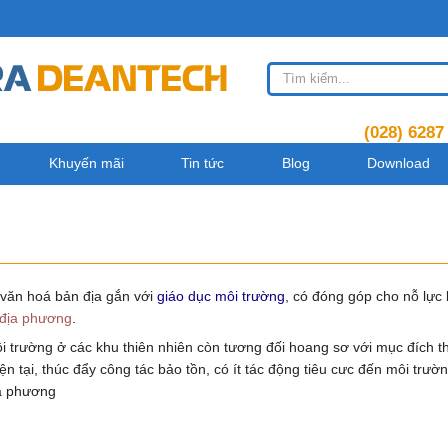
(028) 6287
Khuyến mãi
Tin tức
Blog
Download
văn hoá bản địa gắn với
giáo dục
môi trường
, có đóng góp cho nỗ lực 
địa phương
.
i môi trường ở các khu thiên nhiên còn tương đối hoang sơ với mục đích
ện tại, thúc đẩy công tác bảo tồn, có ít tác động tiêu cưc đến môi trườ
ịa phương