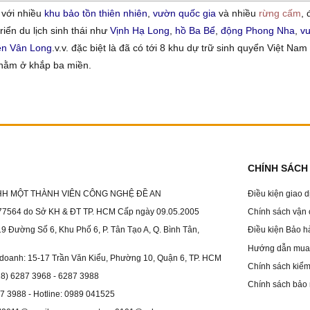
ơ với nhiều
khu bảo tồn thiên nhiên
,
vườn quốc gia
và nhiều
rừng cấm
, 
iển du lịch sinh thái như
Vịnh Hạ Long
,
hồ Ba Bể
,
động Phong Nha
,
vư
iên Vân Long
.v.v. đặc biệt là đã có tới 8 khu dự trữ sinh quyển Việt Nam
nằm ở khắp ba miền.
CHÍNH SÁCH
HH MỘT THÀNH VIÊN CÔNG NGHỆ ĐỀ AN
Điều kiện giao 
7564 do Sở KH & ĐT TP. HCM Cấp ngày 09.05.2005
Chính sách vận
19 Đường Số 6, Khu Phố 6, P. Tân Tạo A, Q. Bình Tân,
Điều kiện Bảo h
Hướng dẫn mua 
 doanh: 15-17 Trần Văn Kiểu, Phường 10, Quận 6, TP. HCM
Chính sách kiểm 
028) 6287 3968 - 6287 3988
Chính sách bảo 
87 3988 - Hotline: 0989 041525