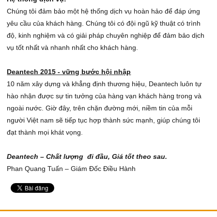
Chúng tôi đảm bảo một hệ thống dịch vụ hoàn hảo để đáp ứng
Dây mạng UTP
Trọn Gói Tiêu Biểu
yêu cầu của khách hàng. Chúng tôi có đội ngũ kỹ thuật có trình
Dây cáp VGA, HDMI
Sản Phẩm Bán Chạy
độ, kinh nghiệm và có giải pháp chuyên nghiệp để đảm bảo dịch
vụ tốt nhất và nhanh nhất cho khách hàng.
Chân đế Camera
Ổ cứng, thẻ nhớ
Deantech 2015 - vững bước hội nhập
10 năm xây dựng và khẳng định thương hiệu, Deantech luôn tự
Nguồn camera
hào nhận được sự tin tưởng của hàng vạn khách hàng trong và
Micro thu âm thanh
ngoài nước. Giờ đây, trên chặn đường mới, niềm tin của mỗi
người Việt nam sẽ tiếp tục hợp thành sức mạnh, giúp chúng tôi
Bàn Điều Khiển PTZ
đạt thành mọi khát vọng.
Deantech – Chất lượng đi đầu, Giá tốt theo sau.
Phan Quang Tuấn – Giám Đốc Điều Hành