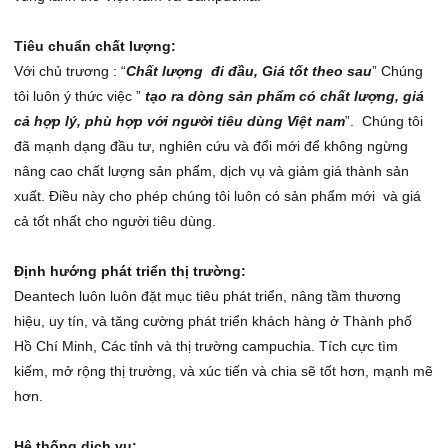
Camera Analog Hồng Ngoại
Trọn bộ 8 camera
Camera IP 1.3 Megapixel
Cách lắp đặt hệ thống Camera
Tiêu chuẩn chất lượng:
Camera AHD, TVI
Trọn bộ 10 Camera
Camera IP 2.0 Megapixel
Camera Chống Ngược Sáng
Cách sửa camera bị mất hình
Với chủ trương : “
Chất lượng đi đầu, Giá tốt theo sau
” Chúng
Camera HD-SDI (1080P)
Trọn bộ 12 Camera
Camera CCD màu
Camera AHD 720P (1.0 MP)
tôi luôn ý thức việc ”
tạo ra dòng sản phẩm có chất lượng, giá
Camera Speed Dome
Trọn bộ 16 Camera
Camera Dome hồng ngoại
Camera AHD 960P (1.3 MP)
cả hợp lý, phù hợp với người tiêu dùng Việt nam
”. Chúng tôi
đã mạnh dạng đầu tư, nghiên cứu và đổi mới để không ngừng
Đầu Ghi Hình AHD, TVI
Camera nguỵ trang/ Mini
Camera AHD 1080P (2.0 MP)
nâng cao chất lượng sản phẩm, dịch vụ và giảm giá thành sản
Đầu Ghi Hình camera IP (NVR)
Camera thân hồng ngoại
Đầu ghi hình AHD 4 kênh
xuất. Điều này cho phép chúng tôi luôn có sản phẩm mới và giá
cả tốt nhất cho người tiêu dùng.
Đầu Ghi Hình Analog (DVR)
Camera thân màu (Box)
Đầu Ghi hình AHD 8 Kênh
Đầu ghi hình IP 4 kênh
Chuông Cửa Có Hình
Camera Cmos giá rẻ
Đầu Ghi hình AHD 16 Kênh
Đầu ghi hình IP 8 kênh
Đầu ghi hình Analog 4 kênh
Định hướng phát triển thị trường:
Deantech luôn luôn đặt mục tiêu phát triển, nâng tầm thương
Báo Trộm không dây
Đầu ghi hình AHD 24 kênh
Đầu ghi hình IP 16 kênh
Đầu ghi hình Analog 8 Kênh
Chuông Cửa có hình Có Dây
hiệu, uy tín, và tăng cường phát triển khách hàng ở Thành phố
Phụ Kiện Báo Động
Đầu ghi hình AHD 32 kênh
Đầu ghi hình IP 24 kênh
Đầu ghi hình Analog 16 Kênh
Chuông Cửa có hình Không Dây
Hồ Chí Minh, Các tỉnh và thị trường campuchia. Tích cực tìm
kiếm, mở rộng thị trường, và xúc tiến và chia sẽ tốt hơn, mạnh mẽ
Phụ Kiện Camera
Đầu ghi hình Analog 32 Kênh
Phụ Kiện Loại Có Dây
hơn.
Giải pháp camera quan sát
Phụ Kiện Loại Không Dây
Dây tín hiệu DHT
Hệ thống dịch vụ:
Lắp đặt báo trộm
Jack nối BNC, F5, Video Balun