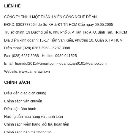
LIÊN HỆ
CÔNG TY TNHH MỘT THÀNH VIÊN CÔNG NGHỆ ĐỀ AN
ĐKKD: 0303777564 do Sở KH & ĐT TP. HCM Cấp ngày 09.05.2005
Trụ sở chính: 19 Đường Số 6, Khu Phố 6, P. Tân Tạo A, Q. Bình Tân, TP.HCM
Địa điểm kinh doanh: 15-17 Trần Văn Kiểu, Phường 10, Quận 6, TP. HCM
Điện thoại: (028) 6287 3968 - 6287 3988
Fax: (028) 6287 3988 - Hotline: 0989 041525
Email: tuanidol2011@gmail.com - quangtuan0101@yahoo.com
Website: www.camerawifi.vn
CHÍNH SÁCH
Điều kiện giao dịch chung
Chính sách vận chuyển
Điều kiện Bảo hành
Hướng dẫn mua hàng và thanh toán
Chính sách kiểm hàng, đổi trả, hoàn tiền
Chính sách bảo mật thông tin