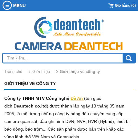
Giỏ hàng (0)
TRANG CHỦ
GIỚI THIỆU
KHUYẾN MÃI
Hoạt động dã ngoại
Giới thiệu về công ty
SẢN PHẨM
Sản phẩm Khuyến mãi
Văn hóa Deantech
Thông tin khuyến mãi
TIN TỨC
Trọn bộ Camera
Trang chủ
Giới thiệu
giới thiệu về công ty
Tại sao chọn chúng tôi?
Camera Wifi Hikvision
Trọn bộ 2 camera
BLOG
GIỚI THIỆU VỀ CÔNG TY
Hồ sơ năng lực deantech
Camera TVI Hikvision
Trọn bộ 3 camera
DOWNLOAD
Camera IP Hikvision
Trọn bộ 4 camera
HỖ TRỢ
Công ty TNHH MTV Công nghệ
Đề An
(tên giao
dịch
Deantech co.ltd
) được thành lập ngày 13 tháng 05 năm
Đầu Ghi Hình Hivision
Trọn bộ 5 camera
CÔNG TRÌNH TIÊU BIỂU
Cài đặt Camera trên máy tính
2005, là một trong những công ty hàng đầu chuyên cung cấp
Camera IP
Trọn bộ 6 camera
Đầu Ghi TVI Hikvision
Cài đặt Camera trên điện thoại
camera quan sát, đầu ghi hình DVR, NVR, HVR (Hybrid), thiết bị
BẢO HÀNH
báo động, báo trộm... Các sản phẩm được bán trên khắp các
Camera Wifi Không Dây
Trọn bộ 7 camera
Đầu Ghi IP Hikvision
Camera IP 1.0 Megapixel
Cài đặt Router modem các loại
LIÊN HỆ
vùng lãnh thổ Việt Nam và Campuchia.