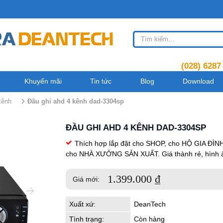
(028) 6287
Khuyến mãi
Tin tức
Blog
Download
kênh
đầu ghi ahd 4 kênh dad-3304sp
ĐẦU GHI AHD 4 KÊNH DAD-3304SP
Thích hợp lắp đặt cho SHOP, cho HỘ GIA ĐÌN
cho NHÀ XƯỞNG SẢN XUẤT. Giá thành rẻ, hình ả
1.399.000
₫
Giá mới:
Xuất xứ:
DeanTech
Tình trạng:
Còn hàng