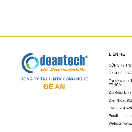
LIÊN HỆ
CÔNG TY TN
ĐKKD: 030377
Trụ sở chính: 
TP.HCM
Địa điểm kinh
Điện thoại: (
Fax: (028) 62
Email: tuani
Website: www.