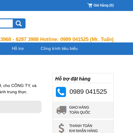
Giỏ hàng (0)
 3968 - 6287 3988 Hotline:
0989 041525
(Mr. Tuấn)
Hỗ trợ
Công trình tiêu biểu
Hỗ trợ đặt hàng
H, cho CÔNG TY, và
0989 041525
nh trung thực.
GIAO HÀNG
TOÀN QUỐC
THANH TOÁN
KHI NHẬN HÀNG