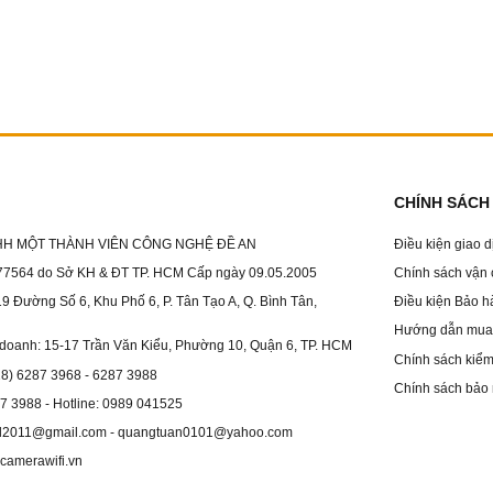
CHÍNH SÁCH
HH MỘT THÀNH VIÊN CÔNG NGHỆ ĐỀ AN
Điều kiện giao 
7564 do Sở KH & ĐT TP. HCM Cấp ngày 09.05.2005
Chính sách vận
19 Đường Số 6, Khu Phố 6, P. Tân Tạo A, Q. Bình Tân,
Điều kiện Bảo h
Hướng dẫn mua 
 doanh: 15-17 Trần Văn Kiểu, Phường 10, Quận 6, TP. HCM
Chính sách kiểm 
028) 6287 3968 - 6287 3988
Chính sách bảo 
87 3988 - Hotline: 0989 041525
dol2011@gmail.com - quangtuan0101@yahoo.com
camerawifi.vn