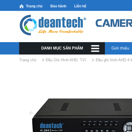
Trang chủ
Bảo hành
Liên hệ
Giới thiệu
DANH MỤC SẢN PHẨM
Trang chủ
Đầu Ghi Hình AHD, TVI
Đầu ghi hình AHD 4 