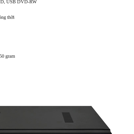
e HDD, USB DVD-RW
ồng thời
50 gram