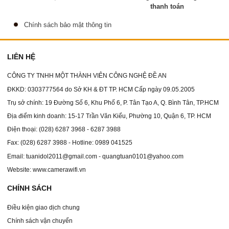
thanh toán
Chính sách bảo mật thông tin
LIÊN HỆ
CÔNG TY TNHH MỘT THÀNH VIÊN CÔNG NGHỆ ĐỀ AN
ĐKKD: 0303777564 do Sở KH & ĐT TP. HCM Cấp ngày 09.05.2005
Trụ sở chính: 19 Đường Số 6, Khu Phố 6, P. Tân Tạo A, Q. Bình Tân, TP.HCM
Địa điểm kinh doanh: 15-17 Trần Văn Kiểu, Phường 10, Quận 6, TP. HCM
Điện thoại: (028) 6287 3968 - 6287 3988
Fax: (028) 6287 3988 - Hotline: 0989 041525
Email: tuanidol2011@gmail.com - quangtuan0101@yahoo.com
Website: www.camerawifi.vn
CHÍNH SÁCH
Điều kiện giao dịch chung
Chính sách vận chuyển