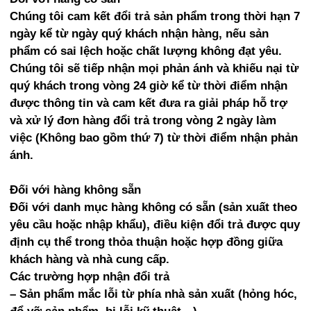
Chúng tôi cam kết đổi trả sản phẩm trong thời hạn 7
Dây mạng UTP
Trọn Gói Tiêu Biểu
ngày kể từ ngày quý khách nhận hàng, nếu sản
phẩm có sai lệch hoặc chất lượng không đạt yêu.
Dây cáp VGA, HDMI
Sản Phẩm Bán Chạy
Chúng tôi sẽ tiếp nhận mọi phản ánh và khiếu nại từ
Chân đế Camera
quý khách trong vòng 24 giờ kể từ thời điểm nhận
Ổ cứng, thẻ nhớ
được thông tin và cam kết đưa ra giải pháp hỗ trợ
và xử lý đơn hàng đổi trả trong vòng 2 ngày làm
Nguồn camera
việc (Không bao gồm thứ 7) từ thời điểm nhận phản
Micro thu âm thanh
ánh.
Bàn Điều Khiển PTZ
Đối với hàng không sẵn
Đối với danh mục hàng không có sẵn (sản xuất theo
yêu cầu hoặc nhập khẩu), điều kiện đổi trả được quy
định cụ thể trong thỏa thuận hoặc hợp đồng giữa
khách hàng và nhà cung cấp.
Các trường hợp nhận đổi trả
– Sản phẩm mắc lỗi từ phía nhà sản xuất (hỏng hóc,