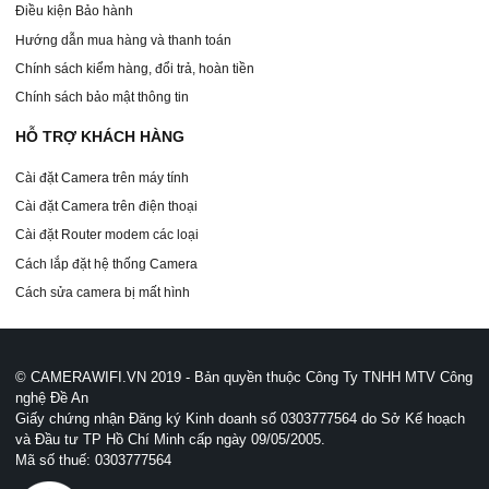
Điều kiện Bảo hành
Hướng dẫn mua hàng và thanh toán
Chính sách kiểm hàng, đổi trả, hoàn tiền
Chính sách bảo mật thông tin
HỖ TRỢ KHÁCH HÀNG
Cài đặt Camera trên máy tính
Cài đặt Camera trên điện thoại
Cài đặt Router modem các loại
Cách lắp đặt hệ thống Camera
Cách sửa camera bị mất hình
© CAMERAWIFI.VN 2019 - Bản quyền thuộc Công Ty TNHH MTV Công
nghệ Đề An
Giấy chứng nhận Đăng ký Kinh doanh số 0303777564 do Sở Kế hoạch
và Đầu tư TP Hồ Chí Minh cấp ngày 09/05/2005.
Mã số thuế: 0303777564