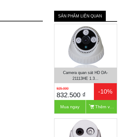
SẢN PHẨM LIÊN QUAN
Camera quan sát HD DA-
21113HE 1.3...
925.000
-10%
832.500 ₫
Mua ngay
Thêm vào giỏ