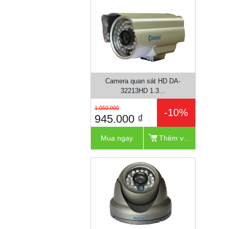
Camera quan sát HD DA-
32213HD 1.3...
1.050.000
-10%
945.000 ₫
Mua ngay
Thêm vào giỏ