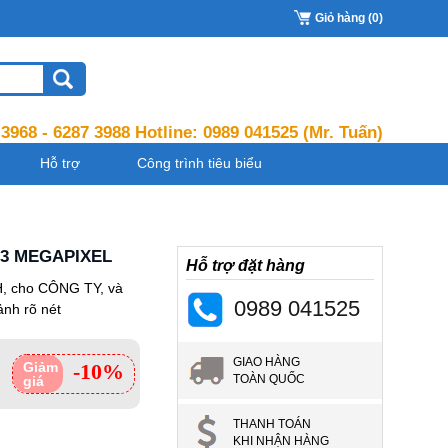
Giỏ hàng (0)
 3968 - 6287 3988 Hotline:
0989 041525
(Mr. Tuấn)
Hỗ trợ
Công trình tiêu biểu
.3 MEGAPIXEL
Hỗ trợ đặt hàng
H, cho CÔNG TY, và
0989 041525
nh rõ nét
GIAO HÀNG
Giảm
-10%
TOÀN QUỐC
giá
THANH TOÁN
KHI NHẬN HÀNG