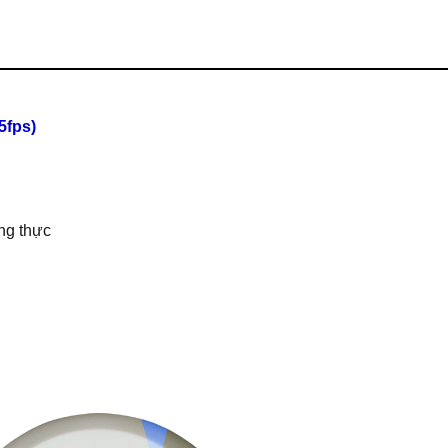
5fps)
ung thực