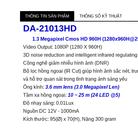
THÔNG TIN SẢN PHẨM
THÔNG SỐ KỸ THUẬT
DA-21013HD
1.3 Megapixel Cmos HD 960H (1280x960H@2
Video Output: 1080P (1280 X 960H)
3D noise reduction and intelligent infrared regulating
Công nghệ giảm nhiễu hình ảnh (DNR)
Bộ lọc hồng ngoại (IR Cut) giúp hình ảnh sắc nét, tr
và hỗ trợ quan sát trong tình trạng ánh sáng yếu
Ống kính:
3.6 mm lens (3.0 Megapixel Len)
Tầm xa hồng ngoại:
10 ~ 25 m (24 LED @5)
Độ nhạy sáng: 0.01Lux
Nguồn DC 12V - 1000mA
Kích thước: 95(Ø) x 70(H), Nặng 300 gram