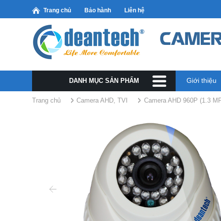
Trang chủ
Bảo hành
Liên hệ
Giới thiệu
DANH MỤC SẢN PHẨM
Trang chủ
Camera AHD, TVI
Camera AHD 960P (1.3 MP