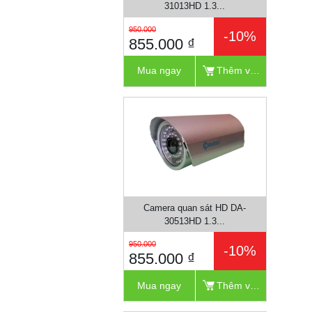
31013HD 1.3...
950.000
-10%
855.000 ₫
Mua ngay
Thêm vào giỏ
Camera quan sát HD DA-
30513HD 1.3...
950.000
-10%
855.000 ₫
Mua ngay
Thêm vào giỏ