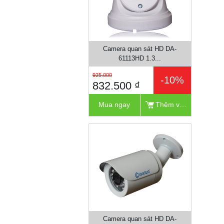
Camera quan sát HD DA-
61113HD 1.3...
925.000
-10%
832.500 ₫
Mua ngay
Thêm vào giỏ
Camera quan sát HD DA-