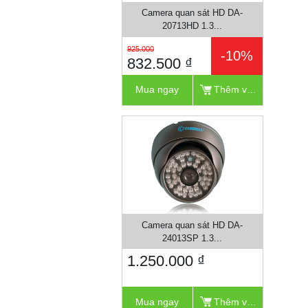
Camera quan sát HD DA-
20713HD 1.3...
925.000
-10%
832.500 ₫
Mua ngay
Thêm vào giỏ
Camera quan sát HD DA-
24013SP 1.3...
1.250.000 ₫
Mua ngay
Thêm vào giỏ