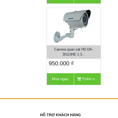
Camera quan sát HD DA-
30113HE 1.3...
950.000 ₫
Mua ngay
Thêm vào giỏ
HỖ TRỢ KHÁCH HÀNG