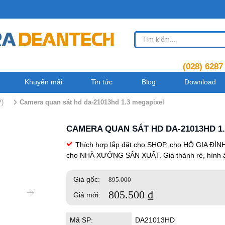
(028) 6287
Khuyến mãi
Tin tức
Blog
Download
)
camera quan sát hd da-21013hd 1.3 megapixel
CAMERA QUAN SÁT HD DA-21013HD 1
Thích hợp lắp đặt cho SHOP, cho HỘ GIA ĐÌN
cho NHÀ XƯỞNG SẢN XUẤT. Giá thành rẻ, hình ả
Giá gốc:
895.000
805.500
₫
Giá mới:
Mã SP:
DA21013HD