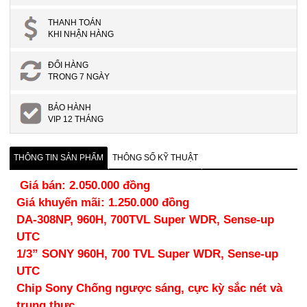
THANH TOÁN
KHI NHẬN HÀNG
ĐỔI HÀNG
TRONG 7 NGÀY
BẢO HÀNH
VIP 12 THÁNG
THÔNG TIN SẢN PHẨM
THÔNG SỐ KỸ THUẬT
Giá bán: 2.050.000 đồng
Giá khuyến mãi: 1.250.000 đồng
DA-308NP, 960H, 700TVL Super WDR, Sense‐up
UTC
1/3” SONY 960H, 700 TVL Super WDR, Sense‐up
UTC
Chip Sony Chống ngược sáng, cực kỳ sắc nét và
trung thực