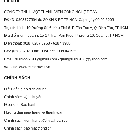
LIÊN HỆ
CÔNG TY TNHH MỘT THÀNH VIÊN CÔNG NGHỆ ĐỀ AN
ĐKKD: 0303777564 do Sở KH & ĐT TP. HCM Cấp ngày 09.05.2005
Trụ sở chính: 19 Đường Số 6, Khu Phố 6, P. Tân Tạo A, Q. Bình Tân, TP.HCM
Địa điểm kinh doanh: 15-17 Trần Văn Kiểu, Phường 10, Quận 6, TP. HCM
Điện thoại: (028) 6287 3968 - 6287 3988
Fax: (028) 6287 3988 - Hotline: 0989 041525
Email: tuanidol2011@gmail.com - quangtuan0101@yahoo.com
Website: www.camerawifi.vn
CHÍNH SÁCH
Điều kiện giao dịch chung
Chính sách vận chuyển
Điều kiện Bảo hành
Hướng dẫn mua hàng và thanh toán
Chính sách kiểm hàng, đổi trả, hoàn tiền
Chính sách bảo mật thông tin