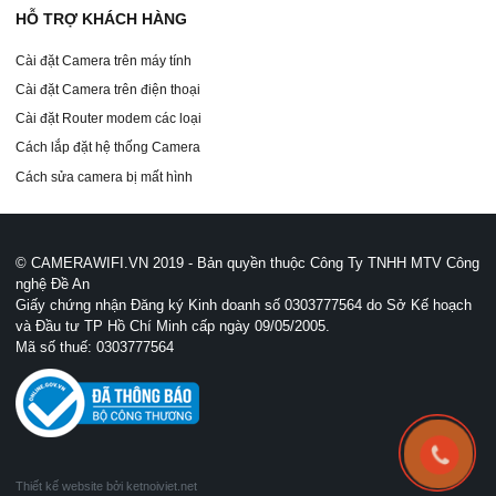
HỖ TRỢ KHÁCH HÀNG
Cài đặt Camera trên máy tính
Cài đặt Camera trên điện thoại
Cài đặt Router modem các loại
Cách lắp đặt hệ thống Camera
Cách sửa camera bị mất hình
© CAMERAWIFI.VN 2019 - Bản quyền thuộc Công Ty TNHH MTV Công
nghệ Đề An
Giấy chứng nhận Đăng ký Kinh doanh số 0303777564 do Sở Kế hoạch
và Đầu tư TP Hồ Chí Minh cấp ngày 09/05/2005.
Mã số thuế: 0303777564
Thiết kế website bởi ketnoiviet.net