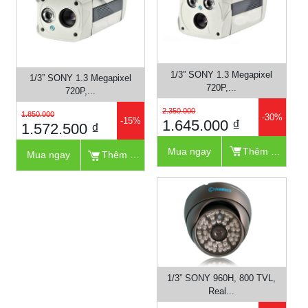
1/3” SONY 1.3 Megapixel
1/3” SONY 1.3 Megapixel
720P,...
720P,...
2.350.000
1.850.000
-30%
-15%
1.645.000 ₫
1.572.500 ₫
Mua ngay
Thêm vào giỏ
Mua ngay
Thêm vào giỏ
1/3” SONY 960H, 800 TVL,
Real...